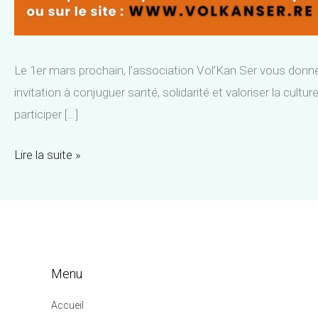
Le 1er mars prochain, l’association Vol’Kan Ser vous don
invitation à conjuguer santé, solidarité et valoriser la cul
participer […]
Participez
Lire la suite »
à
la
Grande
marche
Contre
Menu
les
Accueil
Cancers